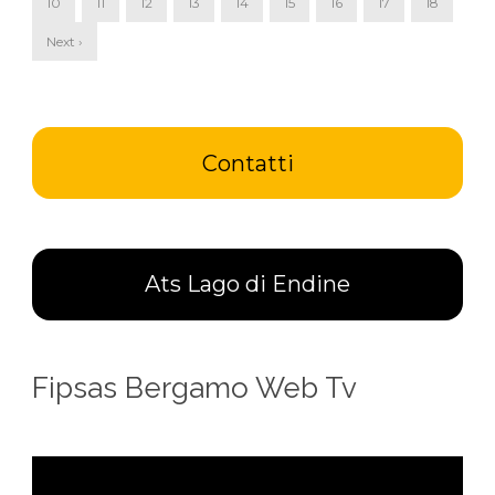
10
11
12
13
14
15
16
17
18
Next ›
Contatti
Ats Lago di Endine
Fipsas Bergamo Web Tv