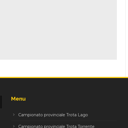
Menu
Campionato provinciale Trota Lago
Campionato provinciale Trota Torrente