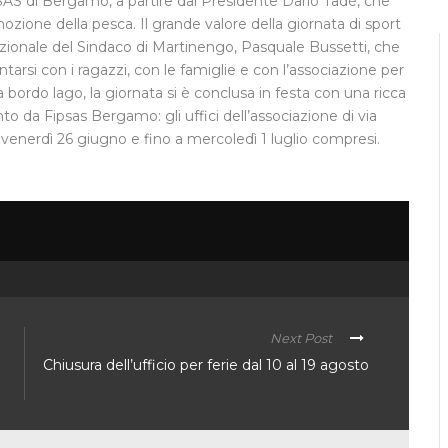
PSAS di Bergamo, a partire dal Presidente Dario Tadè, che
zione della pesca. Il grande valore della giornata di sport
tuzionale del Sindaco di Martinengo, Pasquale Bussetti, che
rsi con i ragazzi, con le famiglie e con l’associazione per
a bordo lago, la giornata si è conclusa in festa con una ricca
 da Fipsas Bergamo: gli uffici dell’associazione di via
enerdì 26 giugno e fino a mercoledì 1 luglio compresi.
Next Post
Chiusura dell’ufficio per ferie dal 10 al 19 agosto