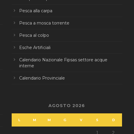
Pesca alla carpa
Pesca a mosca torrente
Pesca al colpo
Esche Artificiali
Calendario Nazionale Fipsas settore acque
interne
Calendario Provinciale
AGOSTO 2026
L
M
M
G
V
S
D
1
2