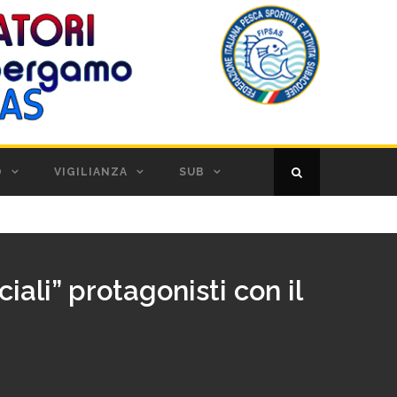
O
VIGILIANZA
SUB
iali” protagonisti con il