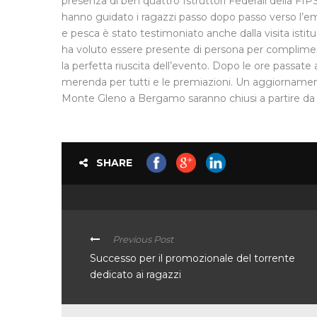
presenza di ben quattro Istruttori Federali della FI
hanno guidato i ragazzi passo dopo passo verso l’emo
e pesca è stato testimoniato anche dalla visita isti
ha voluto essere presente di persona per complimenta
la perfetta riuscita dell’evento. Dopo le ore passate 
merenda per tutti e le premiazioni. Un aggiornamento
Monte Gleno a Bergamo saranno chiusi a partire da v
SHARE
Previous Post
Successo per il promozionale del torrente
dedicato ai ragazzi