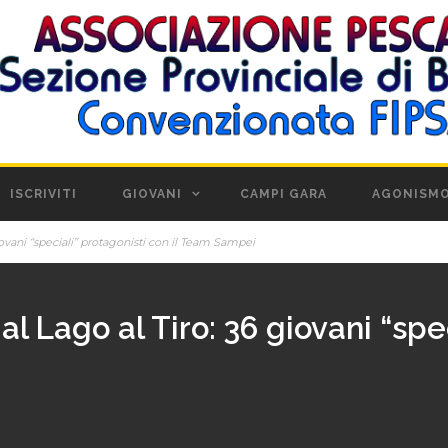
ISCRIVITI
GIOVANI
CAMPI GARA
AGONISM
giovani “speciali” protagonisti con il Team Sampei
l Lago al Tiro: 36 giovani “spec