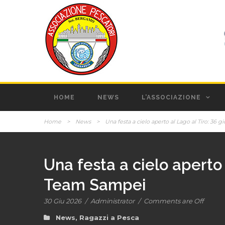
HOME
NEWS
L’ASSOCIAZIONE
Home
>
News
>
Una festa a cielo aperto al Lago al Tiro: 36 
Una festa a cielo aperto a
Team Sampei
30 Giu 2026
/
Administrator
/
Comments are Off
News
,
Ragazzi a Pesca