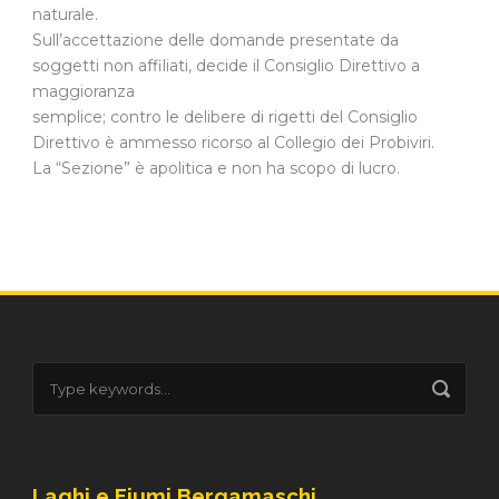
naturale.
Sull’accettazione delle domande presentate da
soggetti non affiliati, decide il Consiglio Direttivo a
maggioranza
semplice; contro le delibere di rigetti del Consiglio
Direttivo è ammesso ricorso al Collegio dei Probiviri.
La “Sezione” è apolitica e non ha scopo di lucro.
Laghi e Fiumi Bergamaschi