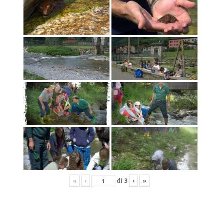
«
‹
di
3
›
»