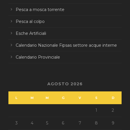
Pesca a mosca torrente
Pesca al colpo
Esche Artificiali
Calendario Nazionale Fipsas settore acque interne
Calendario Provinciale
AGOSTO 2026
L
M
M
G
V
S
D
1
2
3
4
5
6
7
8
9