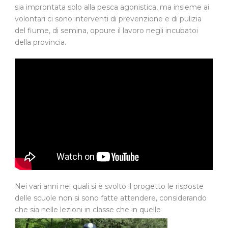
sia improntata solo alla pesca agonistica, ma insieme ai
volontari ci sono interventi di prevenzione e di pulizia
del fiume, di semina, oppure il lavoro negli incubatoi
della provincia.
Nei vari anni nei quali si è svolto il progetto le risposte
delle scuole non si sono fatte attendere, considerando
che sia nelle lezioni in classe che in quelle