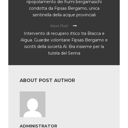
ripopolamento dei fiumi bergamaschi
condotta da Fipsas Bergamo, unica
sentinella della acque provinciali
Next Post
Intervento di recupero ittico tra Bracca e
Algua. Guardie volontarie Fipsas Bergamo e
iscritti della società Al. Bra insieme per la
tutela del Serina
ABOUT POST AUTHOR
ADMINISTRATOR