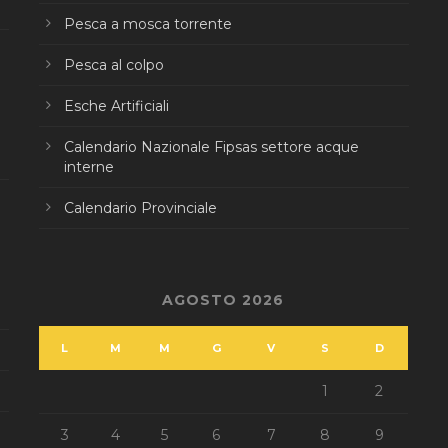
Pesca a mosca torrente
Pesca al colpo
Esche Artificiali
Calendario Nazionale Fipsas settore acque
interne
Calendario Provinciale
AGOSTO 2026
L
M
M
G
V
S
D
1
2
3
4
5
6
7
8
9