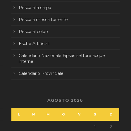
Pesca alla carpa
Pesca a mosca torrente
Pesca al colpo
Esche Artificiali
Calendario Nazionale Fipsas settore acque
interne
Calendario Provinciale
AGOSTO 2026
L
M
M
G
V
S
D
1
2