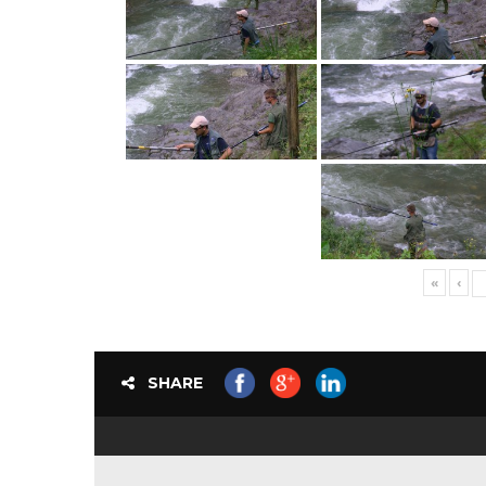
«
‹
SHARE