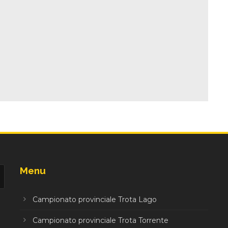
Menu
Campionato provinciale Trota Lago
Campionato provinciale Trota Torrente