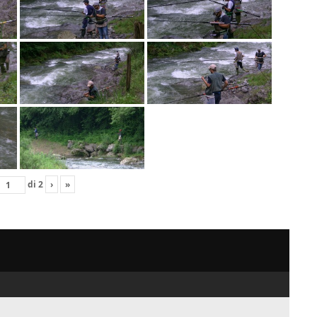
di
2
›
»