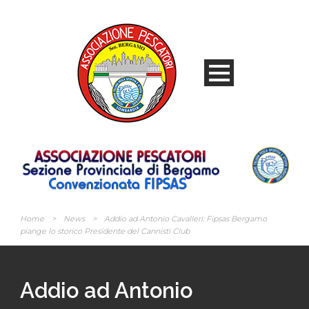
Home
>
News
>
Addio ad Antonio Cavalleri: Fipsas Bergamo
piange lo storico Presidente del Cannisti Club
Addio ad Antonio