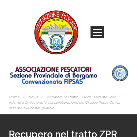
Home
>
News
>
Recupero nel tratto ZPR del Torrente Valle
Inferno a Ornica grazie alla collaborazione del Gruppo Pesca Ornica
insieme alle nostre guardie
Recupero nel tratto ZPR