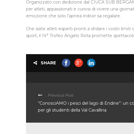
Organizzato con dedizione dal CIUCA SUB BERGAMO
per atleti, appassionati e curiosi di vivere una giornat
emozione che solo l’apnea indoor sa regalare.
Che siate atleti esperti pronti a sfidare i vostri limit
sport, il 14° Trofeo Angelo Rota promette spettacol
SHARE
Previous Post
“ConosciAMO i pesci del lago di Endine”: un c
per gli studenti della Val Cavallina