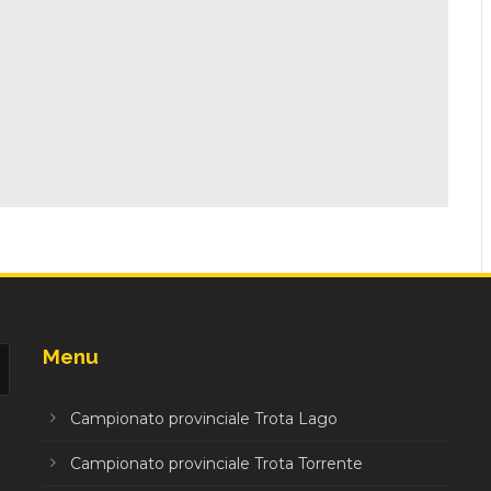
Menu
Campionato provinciale Trota Lago
Campionato provinciale Trota Torrente