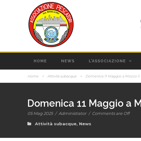
HOME
NEWS
L’ASSOCIAZIONE
Home
>
Attività subacque
>
Domenica 11 Maggio a Mozzo il 
Domenica 11 Maggio a Mo
05 Mag 2025
/
Administrator
/
Comments are Off
Attività subacque
,
News