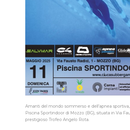
Amanti del mondo sommerso e dell’apnea sportiva, 
Piscina Sportindoor di Mozzo (BG), situata in Via Fau
prestigioso Trofeo Angelo Rota.