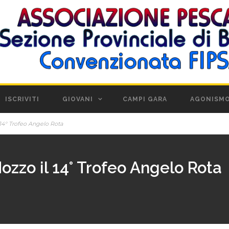
ISCRIVITI
GIOVANI
CAMPI GARA
AGONISM
14° Trofeo Angelo Rota
zzo il 14° Trofeo Angelo Rota