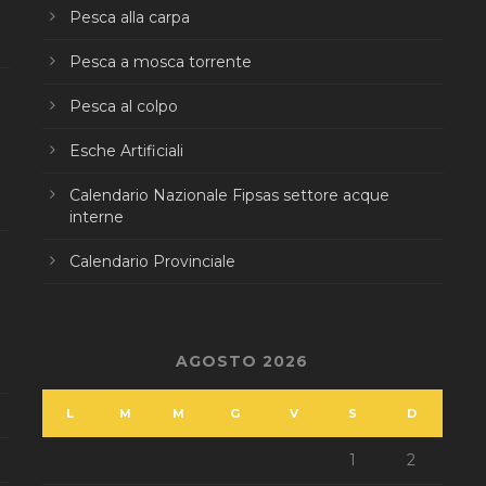
Pesca alla carpa
Pesca a mosca torrente
Pesca al colpo
Esche Artificiali
Calendario Nazionale Fipsas settore acque
interne
Calendario Provinciale
AGOSTO 2026
L
M
M
G
V
S
D
1
2