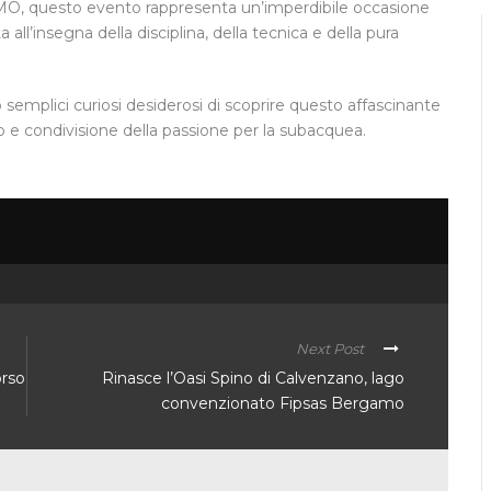
, questo evento rappresenta un’imperdibile occasione
a all’insegna della disciplina, della tecnica e della pura
i o semplici curiosi desiderosi di scoprire questo affascinante
o e condivisione della passione per la subacquea.
Next Post
orso
Rinasce l’Oasi Spino di Calvenzano, lago
convenzionato Fipsas Bergamo