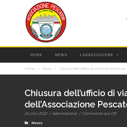
HOME
NEWS
L’ASSOCIAZIONE
Home
>
News
>
Chiusura dell’ufficio di via Monte Gleno: pe
Chiusura dell’ufficio di 
dell’Associazione Pesca
24 Gen 2022
/
Administrator
/
Comments are Off
News