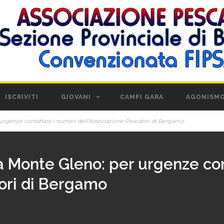
ISCRIVITI
GIOVANI
CAMPI GARA
AGONISM
r urgenze contattare i numeri dell’Associazione Pescatori di Bergamo
via Monte Gleno: per urgenze co
tori di Bergamo