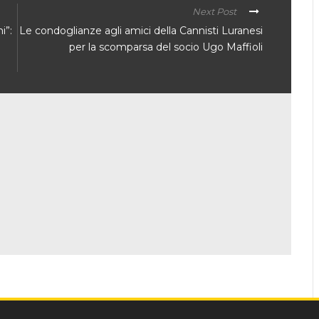
Next Post
i”:
Le condoglianze agli amici della Cannisti Luranesi
per la scomparsa del socio Ugo Maffioli