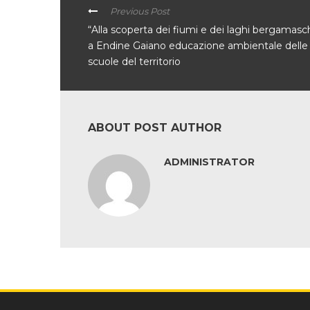
Previous Post
“Alla scoperta dei fiumi e dei laghi bergamasch
a Endine Gaiano educazione ambientale delle
scuole del territorio
ABOUT POST AUTHOR
ADMINISTRATOR