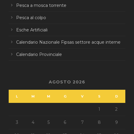
Pesca a mosca torrente
Pesca al colpo
Esche Artificiali
Calendario Nazionale Fipsas settore acque interne
Calendario Provinciale
AGOSTO 2026
L
M
M
G
V
S
D
1
2
3
4
5
6
7
8
9