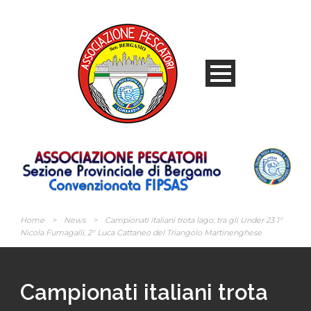
Home
>
News
>
Campionati italiani trota lago: tra gli Under 23 1°
Nicola Fumagalli, 2° Luca Cattaneo del Triangolo Martinenghese
Campionati italiani trota