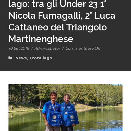
lago: tra gli Under 23 1°
Nicola Fumagalli, 2° Luca
Cattaneo del Triangolo
Martinenghese
10 Set 2018
/
Administrator
/
Comments are Off
News
,
Trota lago