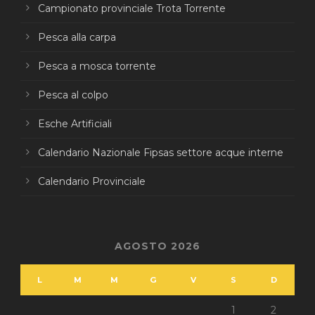
Campionato provinciale Trota Torrente
Pesca alla carpa
Pesca a mosca torrente
Pesca al colpo
Esche Artificiali
Calendario Nazionale Fipsas settore acque interne
Calendario Provinciale
AGOSTO 2026
L
M
M
G
V
S
D
1
2