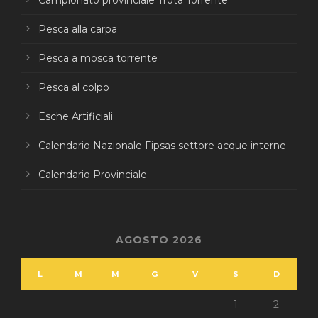
Campionato provinciale Trota Torrente
Pesca alla carpa
Pesca a mosca torrente
Pesca al colpo
Esche Artificiali
Calendario Nazionale Fipsas settore acque interne
Calendario Provinciale
AGOSTO 2026
L
M
M
G
V
S
D
1
2