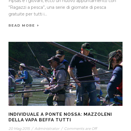
Fipsas e i giovani, ecco un nuovo appuntamento con
“Ragazzi a pesca”, una serie di giornate di pesca
gratuite per tutti i...
READ MORE
INDIVIDUALE A PONTE NOSSA: MAZZOLENI
DELLA VAPA BEFFA TUTTI
20 Mag 2015
/
Administrator
/
Comments are Off