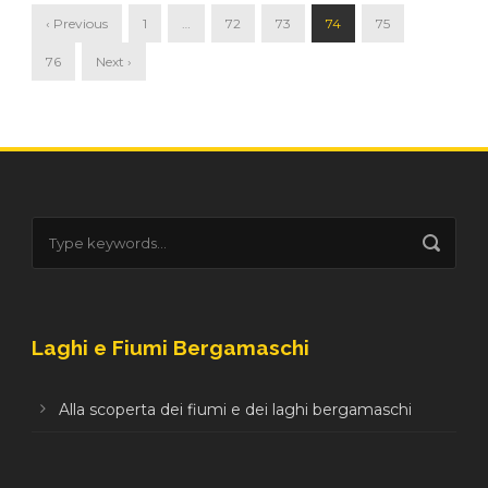
‹ Previous
1
…
72
73
74
75
76
Next ›
Laghi e Fiumi Bergamaschi
Alla scoperta dei fiumi e dei laghi bergamaschi